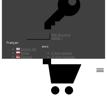
Mot de passe
CONNEXION
oublié ?
Français
euro
English GB
Polski
£ livre sterling
Deutsch
zł zloty polonais
0 articles - 0,00 €