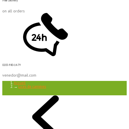
Free Delivery
on all orders
0203-980-14-79
venedor@mail.com
Accueil
→
Lices de carrières