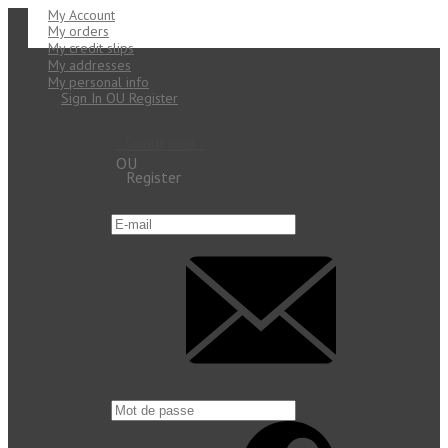
My Account
My orders
My credit slips
My addresses
My personal info
Sign In OU Register
Connexion
OU
Register